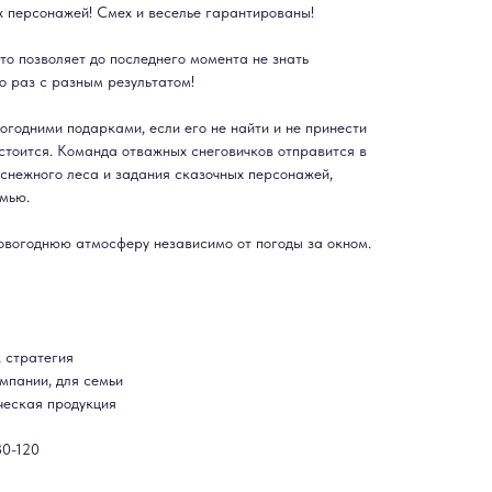
х персонажей! Смех и веселье гарантированы!
то позволяет до последнего момента не знать
о раз с разным результатом!
вогодними подарками, если его не найти и не принести
остоится. Команда отважных снеговичков отправится в
и снежного леса и задания сказочных персонажей,
мью.
овогоднюю атмосферу независимо от погоды за окном.
, стратегия
мпании, для семьи
ческая продукция
30-120