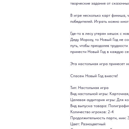
творческие задания от сказочны
В игре несколько карт финиша, ч
победителей. Играть можно мног
Где-то в лесу утерян мешок с но
Деду Морозу, то Новый Год не с
путь, чтобы преодолев трудност
принести Новый Год в каждую се
Эта настольная игра принесет н
Спасем Новый Год вместе!
Тип: Настольная игра
Вид настольной игры: Карточная
Целевая аудитория игры: Для ко
Вид выпуска товара: Полиграфи
Количество игроков: 2-4
Продолжительность парти, мин: 
Цвет: Разноцветный